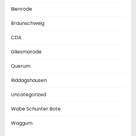
n
Bienrode
n
Braunschweig
u
CDA
m
Gliesmarode
m
e
Querum
r
Riddagshausen
i
Uncategorized
e
Wabe Schunter Bote
r
Waggum
u