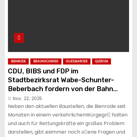
BIENRODE
BRAUNSCHWEIG
GLIESMARODE
QUERUM
CDU, BIBS und FDP im
Stadtbezirksrat Wabe-Schunter-
Beberbach fordern von der Bahn
Vertreter zu schicken, um die
Nov. 22, 2025
Probleme im Stadtbezirk endlich
Neben den aktuellen Baustellen, die Bienrode seit
anzupacken
Monaten in einem verkehrlichenWürgegri􀆯 halten
und auch für Rettungskräfte ein großes Problem
darstellen, gibt esimmer noch o􀆯ene Fragen und