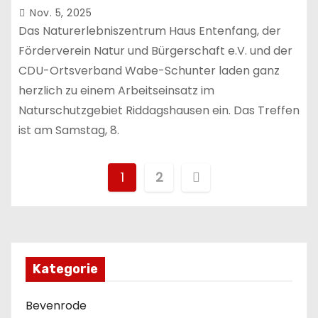
Nov. 5, 2025
Das Naturerlebniszentrum Haus Entenfang, der
Förderverein Natur und Bürgerschaft e.V. und der
CDU-Ortsverband Wabe-Schunter laden ganz
herzlich zu einem Arbeitseinsatz im
Naturschutzgebiet Riddagshausen ein. Das Treffen
ist am Samstag, 8.
S
1
2
e
i
t
Kategorie
e
Bevenrode