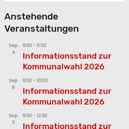
n
Anstehende
g
Veranstaltungen
d
e
Sep.
9:00
-
11:00
4
r
Informationsstand zur
Kommunalwahl 2026
B
e
Sep.
9:00
-
10:00
8
Informationsstand zur
i
Kommunalwahl 2026
t
r
Sep.
9:00
-
12:30
11
Informationsstand zur
ä