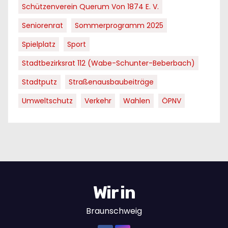
Schützenverein Querum Von 1874 E. V.
Seniorenrat
Sommerprogramm 2025
Spielplatz
Sport
Stadtbezirksrat 112 (Wabe-Schunter-Beberbach)
Stadtputz
Straßenausbaubeiträge
Umweltschutz
Verkehr
Wahlen
ÖPNV
Wir in
Braunschweig