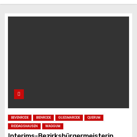
n
BEVENRODE
BIENRODE
GLIESMARODE
QUERUM
RIDDAGSHAUSEN
WAGGUM
Interims-Bezirksbürgermeisterin