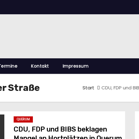
Termine
Kontakt
Impressum
r Straße
Start
CDU, FDP und BI
QUERUM
CDU, FDP und BIBS beklagen
Mangel an Hortplätzen in Querum