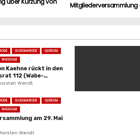
ung über Kürzung von
Mitgliederversammlung 
RODE
GLIESMARODE
QUERUM
WAGGUM
von Kaehne rückt in den
srat 112 (Wabe-
berbach) nach
orsten Wendt
RODE
GLIESMARODE
QUERUM
WAGGUM
ersammlung am 29. Mai
horsten Wendt