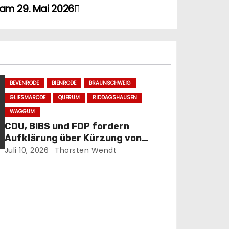
am 29. Mai 2026
BEVENRODE
BIENRODE
BRAUNSCHWEIG
GLIESMARODE
QUERUM
RIDDAGSHAUSEN
WAGGUM
CDU, BIBS und FDP fordern
Aufklärung über Kürzung von
Büchereimitteln
Juli 10, 2026
Thorsten Wendt