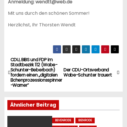
Anmeldung: wendtt@web.de
Mit uns durch den schönen Sommer!
Herzlichst, Ihr Thorsten Wendt
CDU, BiBS und FDP im
B
Stadtbezirk 112 (Wabe-
Schunter-Beberbach)
Der CDU-Ortsverband
e
fordern einen „digitalen
Wabe-Schunter trauert
Eichenprozessionsspinner
i
-Warner“
t
Ähnlicher Beitrag
r
a
BEVENRODE
BIENRODE