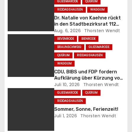
GLIESMARODE
QUERUM
g
RIDDAGSHAUSEN
WAGGUM
s
Dr. Natalie von Kaehne rückt
in den Stadtbezirksrat 112
n
(Wabe-Schunter-Beberbach)
Aug. 6, 2026
Thorsten Wendt
nach
BEVENRODE
BIENRODE
a
BRAUNSCHWEIG
GLIESMARODE
v
QUERUM
RIDDAGSHAUSEN
WAGGUM
i
CDU, BIBS und FDP fordern
Aufklärung über Kürzung von
g
Büchereimitteln
Juli 10, 2026
Thorsten Wendt
a
GLIESMARODE
QUERUM
RIDDAGSHAUSEN
t
Sommer, Sonne, Ferienzeit!
Juli 1, 2026
Thorsten Wendt
i
o