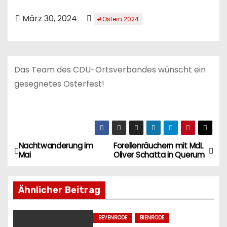
n
März 30, 2024
#Ostern 2024
Das Team des CDU-Ortsverbandes wünscht ein
gesegnetes Osterfest!
Nachtwanderung im
Forellenräuchern mit MdL
B
Mai
Oliver Schatta in Querum
e
Ähnlicher Beitrag
i
t
BEVENRODE
BIENRODE