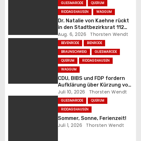
r
GLIESMARODE
QUERUM
RIDDAGSHAUSEN
WAGGUM
a
Dr. Natalie von Kaehne rückt
in den Stadtbezirksrat 112
g
(Wabe-Schunter-Beberbach)
Aug. 6, 2026
Thorsten Wendt
nach
s
BEVENRODE
BIENRODE
BRAUNSCHWEIG
GLIESMARODE
n
QUERUM
RIDDAGSHAUSEN
a
WAGGUM
CDU, BIBS und FDP fordern
v
Aufklärung über Kürzung von
Büchereimitteln
Juli 10, 2026
Thorsten Wendt
i
GLIESMARODE
QUERUM
g
RIDDAGSHAUSEN
Sommer, Sonne, Ferienzeit!
a
Juli 1, 2026
Thorsten Wendt
t