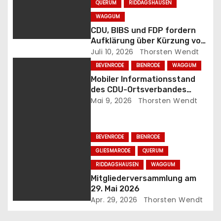
QUERUM
RIDDAGSHAUSEN
s
WAGGUM
CDU, BIBS und FDP fordern
n
Aufklärung über Kürzung von
Büchereimitteln
Juli 10, 2026
Thorsten Wendt
a
BEVENRODE
BIENRODE
WAGGUM
v
Mobiler Informationsstand
des CDU-Ortsverbandes
i
Bienrode-Waggum-
Mai 9, 2026
Thorsten Wendt
Bevenrode!
g
BEVENRODE
BIENRODE
a
GLIESMARODE
QUERUM
t
RIDDAGSHAUSEN
WAGGUM
Mitgliederversammlung am
i
29. Mai 2026
Apr. 29, 2026
Thorsten Wendt
o