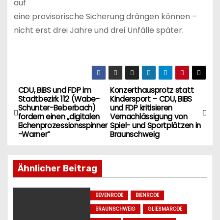
auf
eine provisorische Sicherung drängen können –
nicht erst drei Jahre und drei Unfälle später.
CDU, BiBS und FDP im
Konzerthausprotz statt
B
Stadtbezirk 112 (Wabe-
Kindersport – CDU, BIBS
Schunter-Beberbach)
und FDP kritisieren
e
fordern einen „digitalen
Vernachlässigung von
Eichenprozessionsspinner
Spiel- und Sportplätzen in
i
-Warner“
Braunschweig
t
Ähnlicher Beitrag
r
a
BEVENRODE
BIENRODE
BRAUNSCHWEIG
GLIESMARODE
g