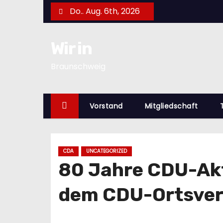
Z
Do.. Aug. 6th, 2026
u
m
Wir in
I
n
Braunschweig
h
a
l
Vorstand
Mitgliedschaft
t
s
p
CDA
UNCATEGORIZED
r
80 Jahre CDU-Akt
i
n
dem CDU-Ortsve
g
e