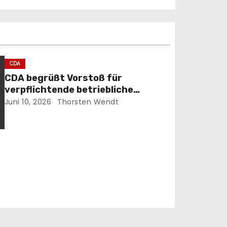
CDA
CDA begrüßt Vorstoß für
verpflichtende betriebliche
Altersvorsorge
Juni 10, 2026
Thorsten Wendt