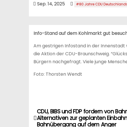
n
Sep. 14, 2025
#80 Jahre CDU Deutschland
Info-Stand auf dem Kohlmarkt gut besuc
Am gestrigen Infostand in der Innenstad
die Aktion der CDU-Braunschweig. “Glück
Bürgern nachgefragt. Viele junge Mensch
Foto: Thorsten Wendt
CDU, BIBS und FDP fordern von Bahn
B
Alternativen zur geplanten Einba
e
Bahnübergang auf dem Anger