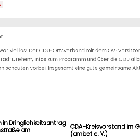
s
ht
t war viel los! Der CDU-Ortsverband mit dem OV-Vorsitz
srad-Drehen”, Infos zum Programm und über die CDU all
en schauten vorbei. Insgesamt eine gute gemeinsame Akt
 in Dringlichkeitsantrag
CDA-Kreisvorstand im G
hnstraße am
(ambet e. V.)