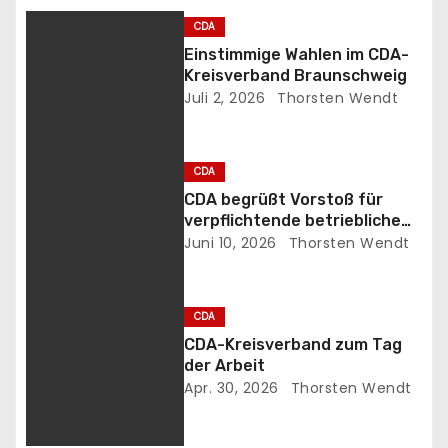
t
CDA
r
Einstimmige Wahlen im CDA-
Kreisverband Braunschweig
a
Juli 2, 2026
Thorsten Wendt
g
s
CDA
CDA begrüßt Vorstoß für
n
verpflichtende betriebliche
Altersvorsorge
Juni 10, 2026
Thorsten Wendt
a
v
CDA
i
CDA-Kreisverband zum Tag
der Arbeit
g
Apr. 30, 2026
Thorsten Wendt
a