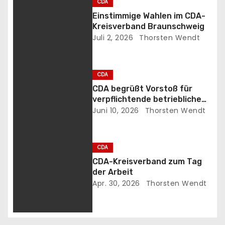
CDA
r
Einstimmige Wahlen im CDA-
Kreisverband Braunschweig
a
Juli 2, 2026
Thorsten Wendt
g
s
CDA
CDA begrüßt Vorstoß für
n
verpflichtende betriebliche
Altersvorsorge
Juni 10, 2026
Thorsten Wendt
a
v
CDA
i
CDA-Kreisverband zum Tag
der Arbeit
g
Apr. 30, 2026
Thorsten Wendt
a
t