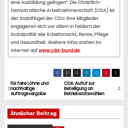
eine Ausbildung gelingen“.
Die Christlich-
Demokratische Arbeitnehmerschaft (CDA) ist
der Sozialflügel der CDU. Ihre Mitglieder
engagieren sich vor allem in Feldern der
Sozialpolitik wie Arbeitsmarkt, Rente, Pflege
und Gesundheit. Weitere Infos stehen im
Internet auf
www.cda-bund.de
.
Für faire Löhne und
CDA: Aufruf zur
B
nachhaltige
Beteiligung an
Auftragsvergabe
Betriebsratswahlen
e
i
Ähnlicher Beitrag
t