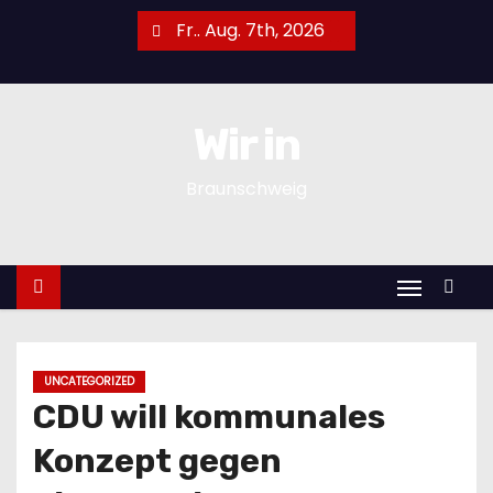
Z
Fr.. Aug. 7th, 2026
u
m
I
Wir in
n
h
Braunschweig
a
l
t
s
p
r
i
UNCATEGORIZED
CDU will kommunales
n
g
Konzept gegen
e