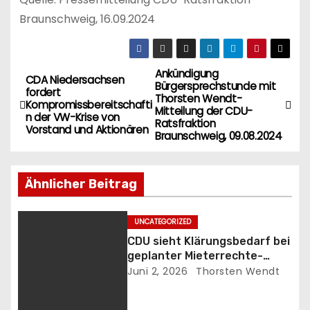
Braunschweig, 16.09.2024
Ankündigung
B
CDA Niedersachsen
Bürgersprechstunde mit
fordert
Thorsten Wendt-
e
Kompromissbereitschafti
Mitteilung der CDU-
n der VW-Krise von
Ratsfraktion
Vorstand und Aktionären
i
Braunschweig, 09.08.2024
t
Ähnlicher Beitrag
r
a
UNCATEGORIZED
CDU sieht Klärungsbedarf bei
g
geplanter Mieterrechte-
Anlaufstelle
Juni 2, 2026
Thorsten Wendt
s