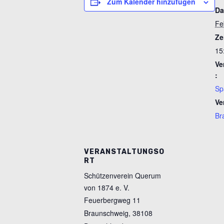
Zum Kalender hinzufügen
Da
Fe
Ze
15
Ve
:
Sp
Ve
Br
VERANSTALTUNGSO
RT
Schützenverein Querum
von 1874 e. V.
Feuerbergweg 11
Braunschweig
,
38108