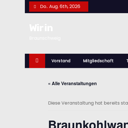
Z
Do.. Aug. 6th, 2026
u
m
Wir in
I
n
Braunschweig
h
a
l
Vorstand
Mitgliedschaft
t
s
« Alle Veranstaltungen
p
r
i
Diese Veranstaltung hat bereits st
n
g
Braunkohlwan
e